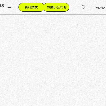
環境
資料請求
お問い合わせ
Language
ッセージ
集職種（採用情報）
日
Eng
組み
材への想い
简
く環境
繁
員の声