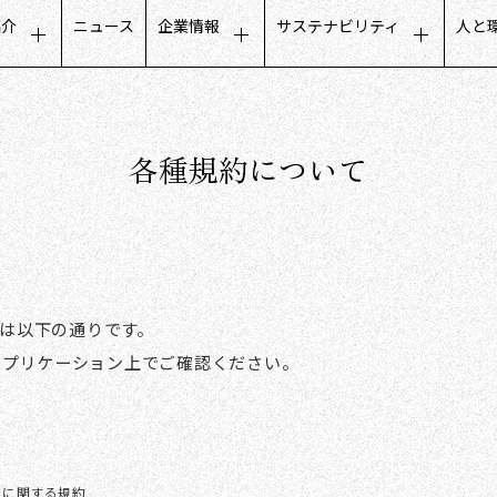
紹介
ニュース
企業情報
サステナビリティ
人と
タマーエクスペリエンス
トップメッセージ
サステナビリティに関するメ
募
ールビジネス
会社概要
公平でインクルーシブな取り
人
フデザインビジネス
各種規約について
ミッション・ビジョン・価値観
地域社会との取り組み
働
トナーコミュニケーション
グループ会社
ガバナンスについて
社
タベースマーケティング
役員構成
沿革
数字で見るCCC
約は以下の通りです。
アプリケーション上でご確認ください。
用に関する規約