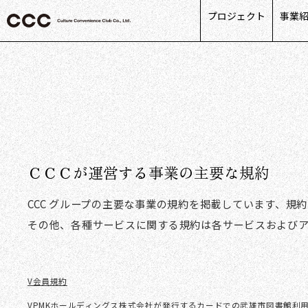
プロジェクト
事業
カス
リテ
ライ
パー
デー
ＣＣＣが運営する事業の主要な規約
CCC グループの主要な事業の規約を掲載しています、規
その他、各種サービスに関する規約は各サービスおよび
V会員規約
VPMKホールディングス株式会社が発行するカードでの武雄市図書館利