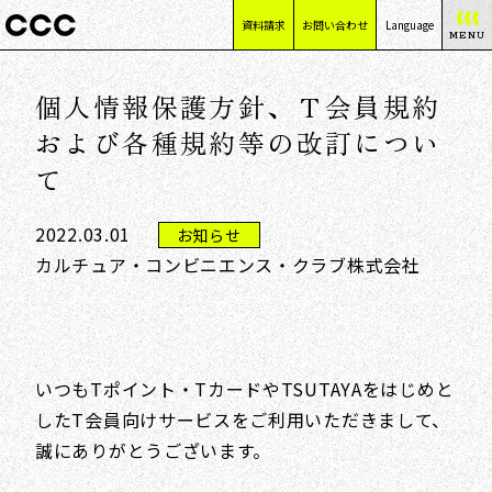
資料請求
お問い合わせ
Language
MENU
日本語
個人情報保護方針、Ｔ会員規約
English
简体中文
および各種規約等の改訂につい
繁體中文
て
2022.03.01
お知らせ
カルチュア・コンビニエンス・クラブ株式会社
いつもTポイント・TカードやTSUTAYAをはじめと
したT会員向けサービスをご利用いただきまして、
誠にありがとうございます。