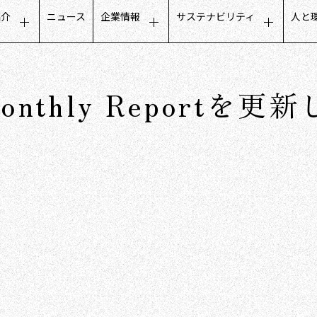
紹介
ニュース
企業情報
サステナビリティ
人と
タマーエクスペリエンス
トップメッセージ
サステナビリティに関するメ
募
ールビジネス
会社概要
公平でインクルーシブな取り
人
onthly Reportを
フデザインビジネス
ミッション・ビジョン・価値観
地域社会との取り組み
働
トナーコミュニケーション
グループ会社
ガバナンスについて
社
タベースマーケティング
役員構成
沿革
数字で見るCCC