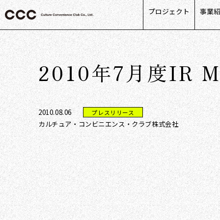
プロジェクト
事業
カス
リテ
2010年7月度IR M
ライ
パー
デー
2010.08.06
プレスリリース
カルチュア・コンビニエンス・クラブ株式会社