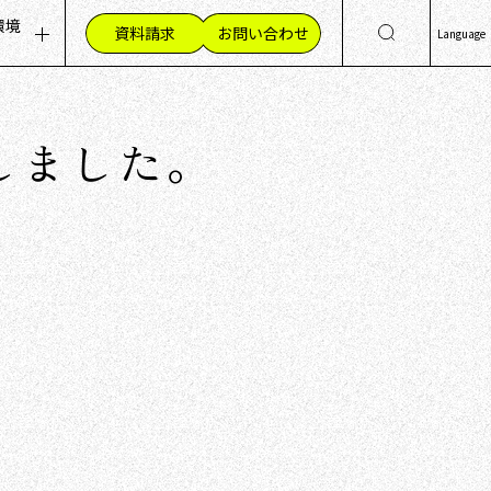
環境
資料請求
お問い合わせ
Language
ッセージ
集職種（採用情報）
日
Eng
組み
材への想い
更新しました。
简
く環境
繁
員の声