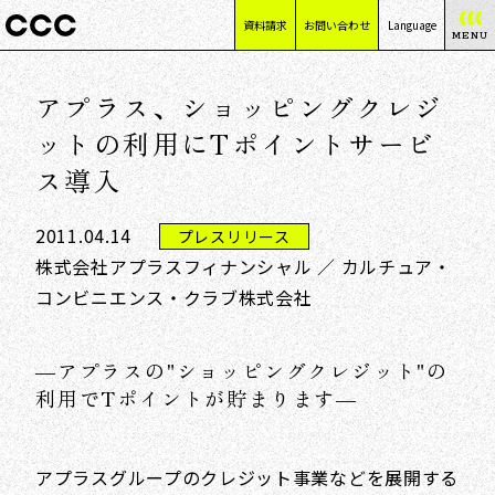
資料請求
お問い合わせ
Language
MENU
日本語
アプラス、ショッピングクレジ
English
简体中文
ットの利用にTポイントサービ
繁體中文
ス導入
2011.04.14
プレスリリース
株式会社アプラスフィナンシャル ／ カルチュア・
コンビニエンス・クラブ株式会社
―アプラスの"ショッピングクレジット"の
利用でTポイントが貯まります―
アプラスグループのクレジット事業などを展開する