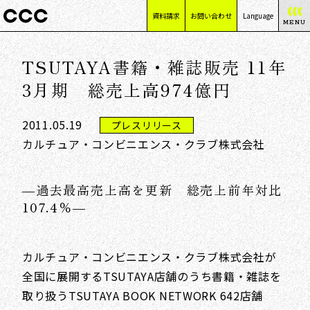
資料請求
お問い合わせ
Language
MENU
日本語
TSUTAYA書籍・雑誌販売 11年
English
简体中文
3月期 総売上高974億円
繁體中文
2011.05.19
プレスリリース
カルチュア・コンビニエンス・クラブ株式会社
―過去最高売上高を更新 総売上前年対比
107.4％―
カルチュア・コンビニエンス・クラブ株式会社が
全国に展開するTSUTAYA店舗のうち書籍・雑誌を
取り扱うTSUTAYA BOOK NETWORK 642店舗