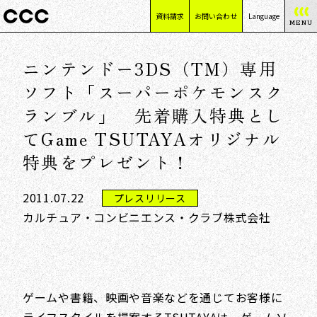
資料請求
お問い合わせ
Language
MENU
日本語
ニンテンドー3DS（TM）専用
English
简体中文
ソフト「スーパーポケモンスク
繁體中文
ランブル」 先着購入特典とし
てGame TSUTAYAオリジナル
特典をプレゼント！
2011.07.22
プレスリリース
カルチュア・コンビニエンス・クラブ株式会社
ゲームや書籍、映画や音楽などを通じてお客様に