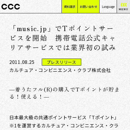
資料請求
お問い合わせ
Language
MENU
日本語
「music.jp」でTポイントサー
English
简体中文
ビスを開始 携帯電話公式キャ
繁體中文
リアサービスでは業界初の試み
2011.08.25
プレスリリース
カルチュア・コンビニエンス・クラブ株式会社
―着うたフル(R)の購入でTポイントが貯ま
る！使える！―
日本最大級の共通ポイントサービス「Tポイント」
※1を運営するカルチュア・コンビニエンス・クラ