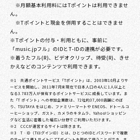
※月額基本利用料にはTポイントは利用できませ
ん。
※Tポイントと現金を併用することはできませ
ん。
※Tポイントの付与・利用ともに、事前に
「music.jpフル」のIDとT-IDの連携が必要です。
※着うたフル(R)、ビデオクリップ、待受(R)、きせ
かえなどのコンテンツで利用できます。
※1 共通ポイントサービス「Tポイント」は、2003年10月よりサ
ービスを開始し、2011年7月末現在で日本人口の4人に1人以上と
なる3.783万人が保有するポイントサービスに成長しています。ま
た「T ポイント」への参加企業数は、72社約37,000店舗にのぼ
り、TSUTAYA をはじめ、ファミリーマートや ENEOS、ドトールコ
ーヒーショップ、ガスト、カメラのキタムラ、Yahoo!ショッピン
グなど生活に密着した幅広い分野でご利用いただけます。
※2 CCCが運営するサイトは除きます。
※3 T‐ID（TログインID）とは、ひとつのIDとパスワードで複数
のサービス導入サイトにてTポイントを貯めて使うことができ、ま