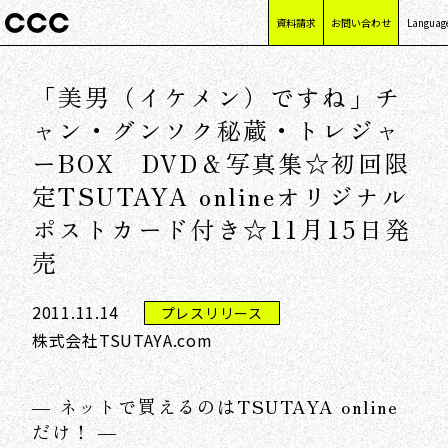
資料請求
お問い合わせ
Languag
日本語
「美男（イケメン）ですね」チ
English
简体中
ャン・グンソク秘蔵・トレジャ
繁體中
ーBOX DVD＆写真集☆初回限
定TSUTAYA onlineオリジナル
ポストカード付き☆11月15日発
売
2011.11.14
プレスリリース
株式会社TSUTAYA.com
― ネットで買えるのはTSUTAYA online
だけ！ ―