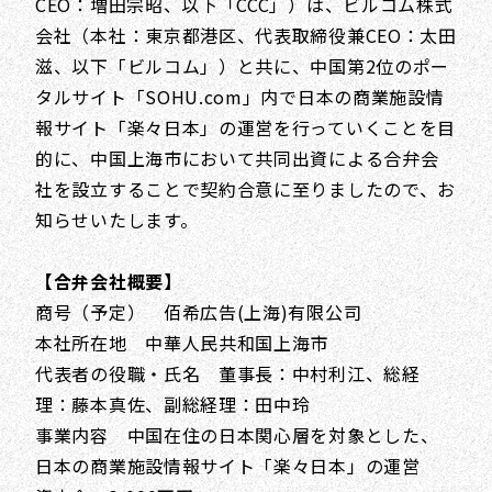
CEO：増田宗昭、以下「CCC」）は、ビルコム株式
会社（本社：東京都港区、代表取締役兼CEO：太田
滋、以下「ビルコム」）と共に、中国第2位のポー
タルサイト「SOHU.com」内で日本の商業施設情
報サイト「楽々日本」の運営を行っていくことを目
的に、中国上海市において共同出資による合弁会
社を設立することで契約合意に至りましたので、お
知らせいたします。
【合弁会社概要】
商号（予定） 佰希広告(上海)有限公司
本社所在地 中華人民共和国上海市
代表者の役職・氏名 董事長：中村利江、総経
理：藤本真佐、副総経理：田中玲
事業内容 中国在住の日本関心層を対象とした、
日本の商業施設情報サイト「楽々日本」の運営