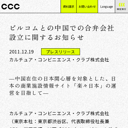
資料請求
お問い合わせ
Language
MENU
日本語
ビルコムとの中国での合弁会社
English
简体中文
設立に関するお知らせ
繁體中文
2011.12.19
プレスリリース
カルチュア・コンビニエンス・クラブ株式会社
―中国在住の日本関心層を対象とした、日
本の商業施設情報サイト「楽々日本」の運
営を目指して―
カルチュア・コンビニエンス・クラブ株式会社
（東京本社：東京都渋谷区、代表取締役社長兼