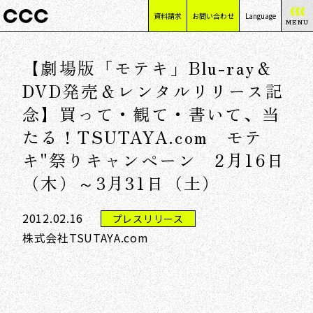
資料請求
お問い合わせ
Language
MENU
日本語
【劇場版「モテキ」Blu-ray＆
English
简体中文
DVD発売＆レンタルリリース記
繁體中文
念】買って・観て・書いて、当
たる！TSUTAYA.com モテ
キ"祭りキャンペーン 2月16日
（木）～3月31日（土）
2012.02.16
プレスリリース
株式会社TSUTAYA.com