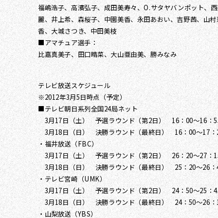
福嶋浩子、高濱弘子、成田美寿々、O.サタヤバンポット、西
麗、井上希、森桜子、中園美香、永田あおい、吉野茜、山村
香、大城さつき、中田美枝
■アマチュア選手：
比嘉真美子、田口晴菜、大山亜由美、勝みなみ
テレビ放送スケジュール
※2012年3月5日時点（予定）
■テレビ朝日系列全国24局ネット
3月17日（土） 予選ラウンド（第2日） 16：00～16：5
3月18日（日） 決勝ラウンド（最終日） 16：00～17：
・福井放送（FBC）
3月17日（土） 予選ラウンド（第2日） 26：20～27：1
3月18日（日） 決勝ラウンド（最終日） 25：20～26：
・テレビ宮崎（UMK）
3月17日（土） 予選ラウンド（第2日） 24：50～25：4
3月18日（日） 決勝ラウンド（最終日） 24：50～26：
・山梨放送（YBS）