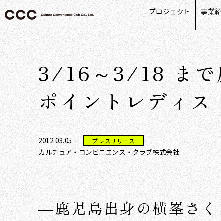
プロジェクト
事業
カス
リテ
3/16～3/18 
ライ
パー
ポイントレディス
デー
2012.03.05
プレスリリース
カルチュア・コンビニエンス・クラブ株式会社
―鹿児島出身の横峯さく