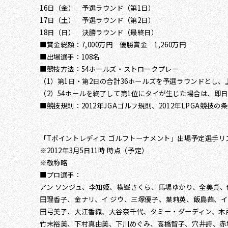
16日（金） 予選ラウンド（第1日）
17日（土） 予選ラウンド（第2日）
18日（日） 決勝ラウンド（最終日）
■賞金総額：7,000万円 優勝賞金 1,260万円
■出場選手：108名
■競技方法：54ホールズ・ストロークプレー
（1）第1日・第2日の合計36ホールズを予選ラウンドとし
（2）54ホールを終了して第1位にタイが生じた場合は、
■競技規則：2012年JGAゴルフ規則、2012年LPGA競技
「Tポイントレディス ゴルフトーナメント」出場予定選手リ
※2012年3月5日11時 時点（予定）
※敬称略
■プロ選手：
アン ソンジュ、李知姫、横峯さくら、馬場ゆかり、全美貞
田理香子、金ナリ、イ ジウ、三塚優子、葉莉英、飯島茜、イ
田弓美子、大江香織、大谷奈千代、タミー・ダーディン、木
竹末裕美、下村真由美、下川めぐみ、高橋智子、穴井詩、赤