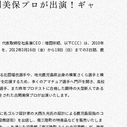
閑美保プロが出演！ギャ
表取締役社長兼CEO：増田宗昭、以下CCC）は、2010年
、2012年3月16日（金）から18日（日）までの3日間、鹿
ある北田瑠衣選手や、地元鹿児島県出身の横峯さくら選手と横
ジを応援するため、多くのアマチュア選手へ門戸を開き、高校
み選手、また昨年プロテストに合格した期待の大型新人である
をされた古閑美保プロが出演いたします。
年に名ゴルフ設計家の大西久光氏の設計による鹿児島屈指のコ
設商店街）を出店し、南三陸町の特産品などを販売いたしま
を。」を通じた児童館「南三陸町 みんなの児童館」が、昨年