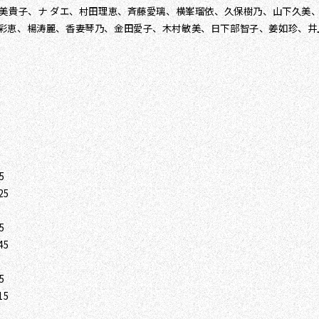
美貴子、ナ ダエ、村田理恵、斉藤愛璃、横峯瑠依、久保樹乃、山下久美
彩恵、楊涛麗、香妻琴乃、金田愛子、木村敏美、日下部智子、姜如珍、井
5
25
5
45
5
15