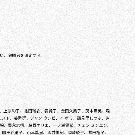
行い、優勝者を決定する。
希、上原彩子、北田瑠衣、表純子、金田久美子、茂木宏美、森
エスド、姜秀衍、ジャン ウンビ、イ ボミ、諸見里しのぶ、吉
絵、豊永志帆、藤野オリエ、一ノ瀬優希、チェン ミンエン、
、園田絵里子、山本薫里、酒井美紀、岡崎綾子、福田裕子、