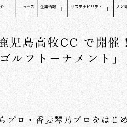
紹介
ニュース
企業情報
サステナビリティ
人と
タマーエクスペリエンス
トップメッセージ
サステナビリティに関するメ
募
ールビジネス
会社概要
公平でインクルーシブな取り
人
まで鹿児島高牧CC で開
フデザインビジネス
ミッション・ビジョン・価値観
地域社会との取り組み
働
トナーコミュニケーション
グループ会社
ガバナンスについて
社
 ゴルフトーナメント」
タベースマーケティング
役員構成
沿革
数字で見るCCC
らプロ・香妻琴乃プロをはじ