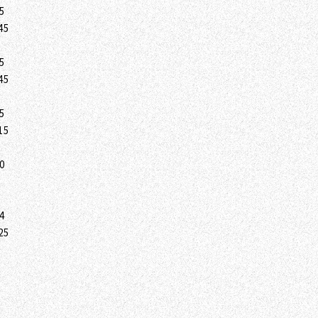
5
45
5
45
5
15
0
4
25