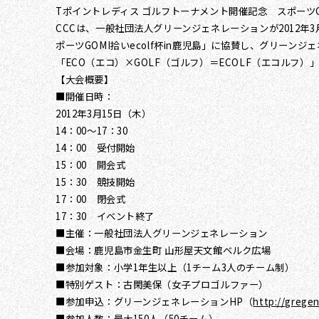
Tポイントレディス ゴルフトーナメント開催記念 スポーツGOM
CCCは、一般社団法人グリーンジェネレーションが2012年
ポーツGOMI拾いecolf杯in鹿児島」に協賛し、グリ
「ECO（エコ）×GOLF（ゴルフ）＝ECOLF（エコル
【大会概要】
■開催日時：
2012年3月15日（木）
14：00～17：30
14：00 受付開始
15：00 開会式
15：30 競技開始
17：00 閉会式
17：30 イベント終了
■主催：一般社団法人グリーンジェネレーション
■会場：鹿児島市金生町 山形屋天文館ベルク広場
■参加対象：小学1年生以上（1チーム3人のチーム制）
■特別ゲスト：古閑美保（女子プロゴルファー）
■参加申込：グリーンジェネレーションHP（
http://grege
■参加人数：最大150人（50チーム）