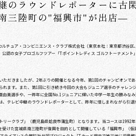
継のラウンドレポーターに古
南三陸町の"福興市"が出店―
ルチュア・コンビニエンス・クラブ株式会社（東京本社：東京都渋谷区、代
公認の女子プロゴルフツアー「Tポイントレディス ゴルフトーナメント」を
いただきましたが、2年ぶりの開催となる今年、第1回のチャンピオンで
られます。また、第1回に引き続き今回の大会もジュニア選手のチャレン
亜由美選手や、一昨年に全国No.1ジュニアに輝いた中学一年生の勝みな
は、テレビ中継のラウンドレポーターとして、昨年に惜しまれながら引退
トリークラブ」（鹿児島県姶良市蒲生町）となります。当コースは1992
を受けた宮城県南三陸町が復興を目的として開催している「福興市」（仮
アライアンス企業81社共同プロジェクト「Tカード提示で被災地に児童館