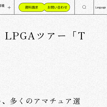
環境
資料請求
お問い合わせ
Language
ッセージ
集職種（採用情報）
日
Eng
組み
材への想い
催！LPGAツアー「T
简
く環境
繁
員の声
め、多くのアマチュア選