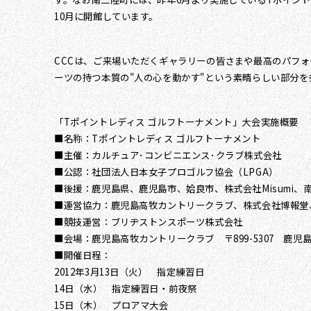
10月に開館しています。
CCCは、ご来場いただくギャラリーの皆さまや最高のパフ
ーツの持つ本質の"人の心を動かす"という素晴らしい部分
「Tポイントレディス ゴルフトーナメント」大会実施概要
■名称：Tポイントレディス ゴルフトーナメント
■主催：カルチュア･コンビニエンス･クラブ株式会社
■公認：社団法人日本女子プロゴルフ協会（LPGA）
■後援：鹿児島県、鹿児島市、姶良市、株式会社Misumi
■運営協力：鹿児島高牧カントリークラブ、株式会社博報堂
■競技運営：ブリヂストンスポーツ株式会社
■会場：鹿児島高牧カントリークラブ 〒899-5307 鹿児島県姶良市
■開催日程：
2012年3月13日（火） 指定練習日
14日（水） 指定練習日・前夜祭
15日（木） プロアマ大会