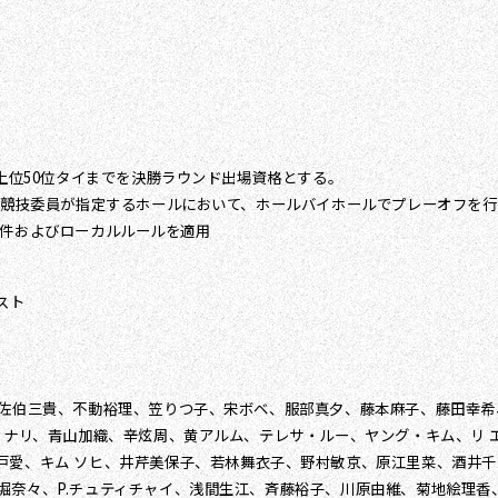
、上位50位タイまでを決勝ラウンド出場資格とする。
即日競技委員が指定するホールにおいて、ホールバイホールでプレーオフを
の条件およびローカルルールを適用
スト
、佐伯三貴、不動裕理、笠りつ子、宋ボベ、服部真夕、藤本麻子、藤田幸
 ナリ、青山加織、辛炫周、黄アルム、テレサ・ルー、ヤング・キム、リ 
戸愛、キム ソヒ、井芹美保子、若林舞衣子、野村敏京、原江里菜、酒井千
堀奈々、P.チュティチャイ、浅間生江、斉藤裕子、川原由維、菊地絵理香