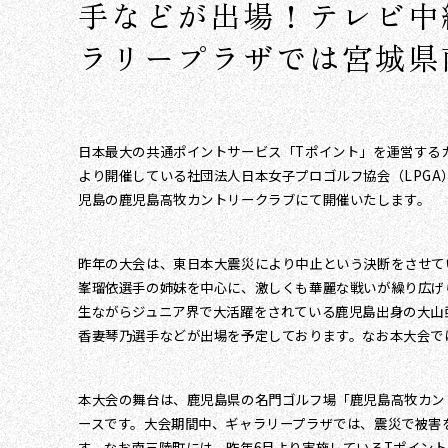
手などが出場！テレビ中
ラリープラザでは宮城県
日本最大の共通ポイントサービス「Tポイント」を運営するカ
より開催している社団法人日本女子プロゴルフ協会（LPGA）
児島の鹿児島高牧カントリークラブにて開催いたします。
昨年の大会は、東日本大震災により中止という決断をさせて
峯瑠依選手の姉妹を中心に、激しくも華麗な戦いが繰り広げ
生ながらジュニア界で大活躍をされている鹿児島出身の大山
香妻琴乃選手などが出場を予定しております。なお本大会で
本大会の舞台は、鹿児島県の名門ゴルフ場「鹿児島高牧カン
ースです。大会期間中、ギャラリープラザでは、震災で被害
す。なお南三陸町には、昨年6月より実施しているTポイント