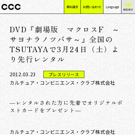
資料請求
お問い合わせ
Language
MENU
日本語
DVD『劇場版 マクロスF ～
English
简体中文
サヨナラノツバサ～』全国の
繁體中文
TSUTAYAで3月24日（土）よ
り先行レンタル
2012.03.23
プレスリリース
カルチュア・コンビニエンス・クラブ株式会社
―レンタルされた方に先着でオリジナルポ
ストカードをプレゼント―
カルチュア・コンビニエンス・クラブ株式会社