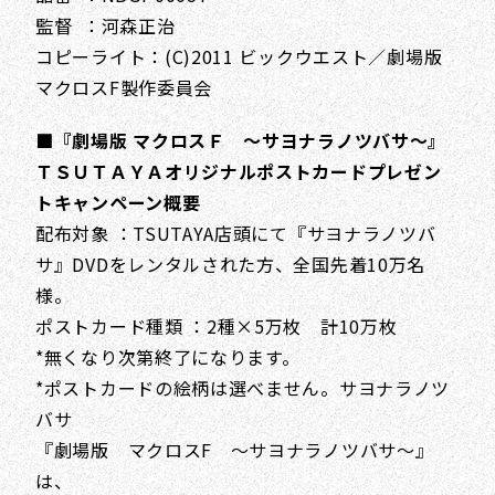
監督 ：河森正治
コピーライト：(C)2011 ビックウエスト／劇場版
マクロスF製作委員会
■『劇場版 マクロスＦ ～サヨナラノツバサ～』
ＴＳＵＴＡＹＡオリジナルポストカードプレゼン
トキャンペーン概要
配布対象 ：TSUTAYA店頭にて『サヨナラノツバ
サ』DVDをレンタルされた方、全国先着10万名
様。
ポストカード種類 ：2種×5万枚 計10万枚
*無くなり次第終了になります。
*ポストカードの絵柄は選べません。サヨナラノツ
バサ
『劇場版 マクロスF ～サヨナラノツバサ～』
は、