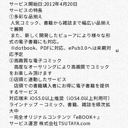
サービス開始日:2012年4月20日
サービスの特長
①多彩な品揃え
人気コミック、書籍から雑誌まで幅広い品揃え
で展開
また、新しく開発したビューアにより様々な形
式の電子書籍にも対応。
※dotbook、PDFに対応、ePub3.0へは来期対
応予定
②高画質な電子コミック
高度なオーサリングにより高画質でコミック
をお楽しみ頂けます
③店頭と連動したサービス
店頭での書籍購入者にお得に電子書籍を提供
するサービス
対応端末 iOS5.0以上推奨（iOS4.0以上利用可）
ラインナップ －コミック、書籍、雑誌を順次拡
大中
－完全オリジナルコンテンツ『eBOOK＋』
サービス運営 株式会社TSUTAYA.com