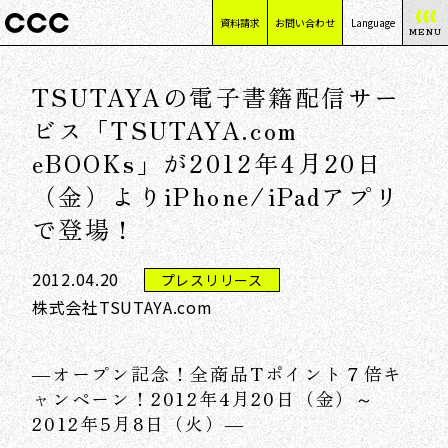
資料請求
お問い合わせ
Language
MENU
日本語
TSUTAYAの電子書籍配信サー
English
简体中文
ビス「TSUTAYA.com
繁體中文
eBOOKs」が2012年4月20日
（金）よりiPhone/iPadアプリ
で登場！
2012.04.20
プレスリリース
株式会社TSUTAYA.com
―オープン記念！全商品Tポイント７倍キ
ャンペーン！2012年4月20日（金）～
2012年5月8日（火）―