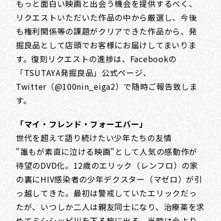
もっと面白い映画と出会う機会を提供するべく、
リクエストいただいた作品の中から厳選し、今後
も権利関係等の課題がクリアできた作品から、発
掘良品として店頭でお客様にお届けしてまいりま
す。復刻リクエストの進捗は、Facebookの
「TSUTAYA発掘良品」公式ページ、
Twitter（@100nin_eiga2）で随時ご報告致しま
す。
「マイ・フレンド・フォーエバー」
世代を超えて語り続けたい少年たちの友情
"誰もが素直に泣ける映画"として人気の感動作が
待望のDVD化。12歳のエリック（レンフロ）の家
の裏にHIV感染者の少年デクスター（マゼロ）が引
っ越してきた。最初は警戒していたエリックだっ
たが、いつしか二人は親友同士になり、治療薬を求
めてミシシッピ川を下る旅に出る。当時は今より