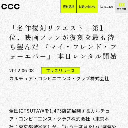
資料請求
お問い合わせ
Language
MENU
日本語
「名作復刻リクエスト」第1
English
简体中文
位、映画ファンが復刻を最も待
繁體中文
ち望んだ 『マイ・フレンド・フ
ォーエバー』 本日レンタル開始
2012.06.08
プレスリリース
カルチュア・コンビニエンス・クラブ株式会社
全国にTSUTAYAを1,475店舗展開するカルチュ
ア・コンビニエンス・クラブ株式会社（東京本
社：東京都渋谷区）が、"もう一度見たいが廃盤や