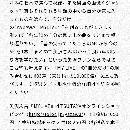
好みの順番で選んで収録。また盤面の画像やジャケ
ット写真もそれぞれ５種類の中から自分が気に入
ったものを選んで、自分だけ
の"YAZAWA『MYLIVE』"を創ることができます。
例えば「各年代の自分の思い出の曲をまとめて振
り返りたい」「昔の尖っていたころのMCから今の
MCを1枚にまとめて矢沢さんのかっこ良い年の取
り方を学びたい」といった矢沢ファンならではの
ご要望も叶えます。「MY LIVE」の"自分だけ"の組
み合わせは683京（京は1兆の10,000倍）以上に及
びます。※収録タイトルや仕様の詳細は別紙を参照
ください。
矢沢永吉『MYLIVE』はTSUTAYAオンラインショッ
ピング（
http://tolec.jp/yazawa/
）で1枚組3,650
円、5枚組特製ボックス付18,250円（各税込で本日