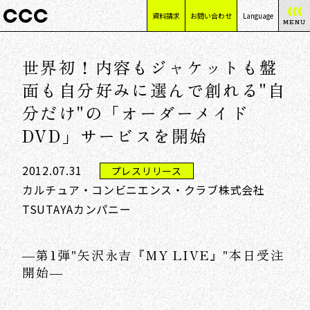
資料請求
お問い合わせ
Language
MENU
日本語
世界初！内容もジャケットも盤
English
简体中文
面も自分好みに選んで創れる"自
繁體中文
分だけ"の「オーダーメイド
DVD」サービスを開始
2012.07.31
プレスリリース
カルチュア・コンビニエンス・クラブ株式会社
TSUTAYAカンパニー
―第1弾"矢沢永吉『MY LIVE』"本日受注
開始―