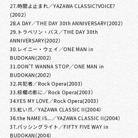
27.時間よ止まれ／YAZAWA CLASSIC?VOICE?
(2002）
28.A DAY／THE DAY 30th ANNIVERSARY(2002）
29.トラベリン・バス／THE DAY 30th
ANNIVERSARY(2002）
30.レイニー・ウェイ／ONE MAN in
BUDOKAN(2002）
31.DON'T WANNA STOP／ONE MAN in
BUDOKAN(2002）
32.共犯者／Rock Opera(2003）
33.棕櫚の影に／Rock Opera(2003）
34.YES MY LOVE／Rock Opera(2003）
35.紅い爪／YAZAWA CLASSIC II(2004）
36.the NAME IS...／YAZAWA CLASSIC II(2004）
37.パッシングライト／FIFTY FIVE WAY in
BUDOKAN(2004）