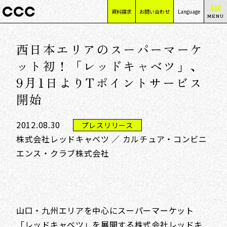
資料請求
お問い合わせ
Language
MENU
日本語
西日本エリアのスーパーマーケ
English
简体中文
ット初！「レッドキャベツ」、
繁體中文
9月1日よりTポイントサービス
開始
2012.08.30
プレスリリース
株式会社レッドキャベツ ／ カルチュア・コンビニ
エンス・クラブ株式会社
山口・九州エリアを中心にスーパーマーケット
「レッドキャベツ」を展開する株式会社レッドキ