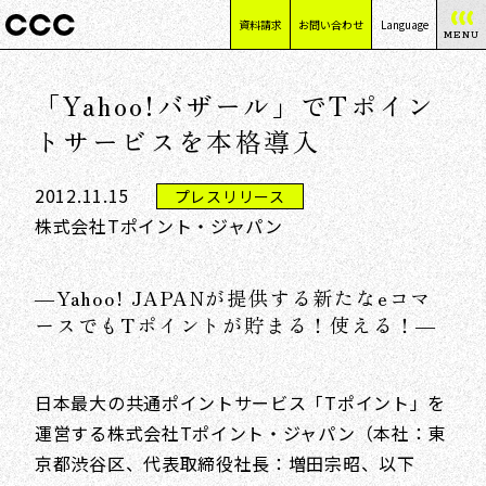
資料請求
お問い合わせ
Language
MENU
日本語
「Yahoo!バザール」でTポイン
English
简体中文
トサービスを本格導入
繁體中文
2012.11.15
プレスリリース
株式会社Tポイント・ジャパン
―Yahoo! JAPANが提供する新たなeコマ
ースでもTポイントが貯まる！使える！―
日本最大の共通ポイントサービス「Tポイント」を
運営する株式会社Tポイント・ジャパン（本社：東
京都渋谷区、代表取締役社長：増田宗昭、以下