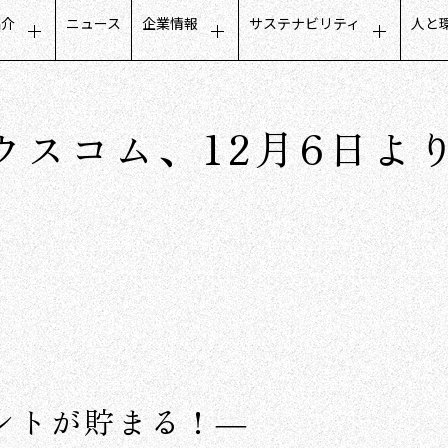
紹介
ニュース
企業情報
サステナビリティ
人と
タマーエクスペリエンス
トップメッセージ
サステナビリティに関するメ
募
ールビジネス
会社概要
公平でインクルーシブな取り
人
ウスコム、12月6日よ
フデザインビジネス
ミッション・ビジョン・価値観
地域社会との取り組み
働
トナーコミュニケーション
グループ会社
ガバナンスについて
社
タベースマーケティング
役員構成
沿革
数字で見るCCC
ントが貯まる！―