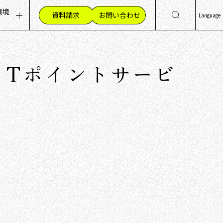
環境
資料請求
お問い合わせ
Language
ッセージ
集職種（採用情報）
日
Eng
組み
材への想い
りTポイントサービ
简
く環境
繁
員の声