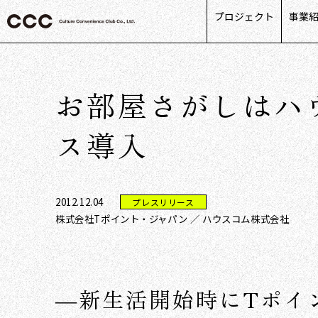
プロジェクト
事業
カス
リテ
お部屋さがしはハ
ライ
パー
ス導入
デー
2012.12.04
プレスリリース
株式会社Tポイント・ジャパン ／ ハウスコム株式会社
―新生活開始時にTポイ