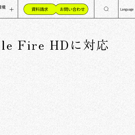
環境
資料請求
お問い合わせ
Language
ッセージ
集職種（採用情報）
日
Eng
組み
材への想い
le Fire HDに対応
简
く環境
繁
員の声