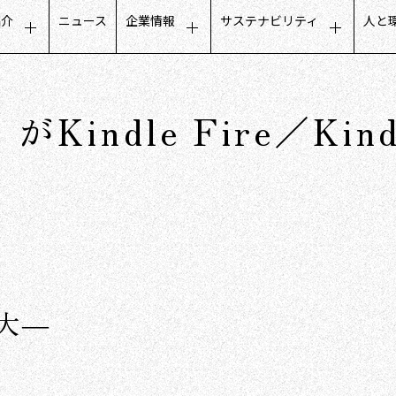
紹介
ニュース
企業情報
サステナビリティ
人と
タマーエクスペリエンス
トップメッセージ
サステナビリティに関するメ
募
ールビジネス
会社概要
公平でインクルーシブな取り
人
Kindle Fire／Kind
フデザインビジネス
ミッション・ビジョン・価値観
地域社会との取り組み
働
トナーコミュニケーション
グループ会社
ガバナンスについて
社
タベースマーケティング
役員構成
沿革
数字で見るCCC
拡大―