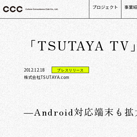
プロジェクト
事業
カス
リテ
「TSUTAYA TV」が
ライ
パー
デー
2012.12.18
プレスリリース
株式会社TSUTAYA.com
―Android対応端末も