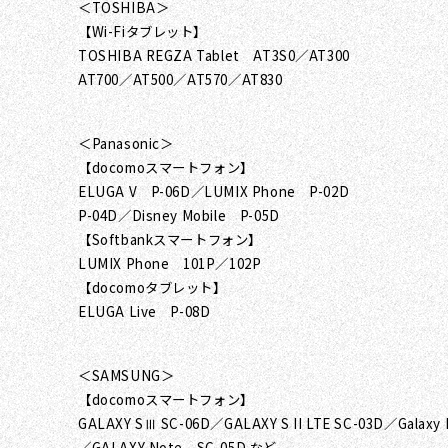
＜TOSHIBA＞
【Wi-Fiタブレット】
TOSHIBA REGZA Tablet AT3S0／AT300
AT700／AT500／AT570／AT830
＜Panasonic＞
【docomoスマートフォン】
ELUGA V P-06D／LUMIX Phone P-02D
P-04D／Disney Mobile P-05D
【Softbankスマートフォン】
LUMIX Phone 101P／102P
【docomoタブレット】
ELUGA Live P-08D
＜SAMSUNG＞
【docomoスマートフォン】
GALAXY SⅢ SC-06D／GALAXY S II LTE SC-03D／Galaxy
／GALAXY Note SC-05D など