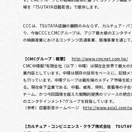
場を「TSUTAYA亞藝影音」で提供します。
CCCは、TSUTAYA店舗の展開のみならず、カルチュア
り、今後CCCとCMCグループは、アジア最大級のエンタテ
の映画産業におけるコンテンツ流通事業、版権事業を通じて
【CMCグループ：概要】
http://www.cmcnet.com.tw/
CMC中環股?有限会社（以下：中環）は現在全世界で最大の
業内容としています。中環は既存の技術をベースに、記録メ
も行っています。中環グループは最先端のメディア市場を拡
る。現在傘下企業である、中藝、威秀、得利、亜藝等の子会
チーム、かつ今回国境を越えた戦略的提携のリソースの統合
のエンタテインメント?グループを目指しています。
（参考）亞藝影音ホームページ
http://www.asia1.com.t
【カルチュア・コンビニエンス・クラブ株式会社 TSUTAYA