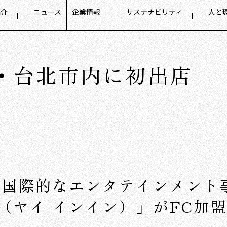
紹介
ニュース
企業情報
サステナビリティ
人と
タマーエクスペリエンス
トップメッセージ
サステナビリティに関するメ
募
ールビジネス
会社概要
公平でインクルーシブな取り
人
湾・台北市内に初出店
フデザインビジネス
ミッション・ビジョン・価値観
地域社会との取り組み
働
トナーコミュニケーション
グループ会社
ガバナンスについて
社
タベースマーケティング
役員構成
沿革
数字で見るCCC
の国際的なエンタテインメント
ヤイ インイン）」がFC加盟