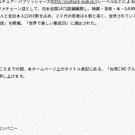
ルチュア・パブリッシャーズ(
http://culture-pub.jp/
)レーベルなどによ
ンタメチェーン店として、日本全国1472店舗展開し、映画・音楽・本・GA
8万人と全日本人口の3割を占め、２０代の若者は６割と高く、支持されてい
店」を開業。「世界で美しい書店20」に選出された。
ごろまでの間、本ホームページ上のタイトル表記にある、「台湾CMCグル
申し上げます。
カンパニー