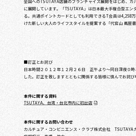
全国へのTSUTAYA店舗のフランチャイズ展開をはじめ、カ
に展開しています。「TSUTAYA」は日本最大手複合型エ
る。共通ポイントカードとしても利用できるT会員は4,25
けた新しい大人のライフスタイルを提案する「代官山 蔦屋書
■訂正とお詫び
日本時間２０１２年１２月２６日 正午より～同日深夜０時
した。訂正を致しますとともに関係する皆様に慎んでお詫び
本件に関する資料
TSUTAYA、台湾・台北市内に初出店
本件に関するお問い合わせ
カルチュア・コンビニエンス・クラブ株式会社 TSUTAYA