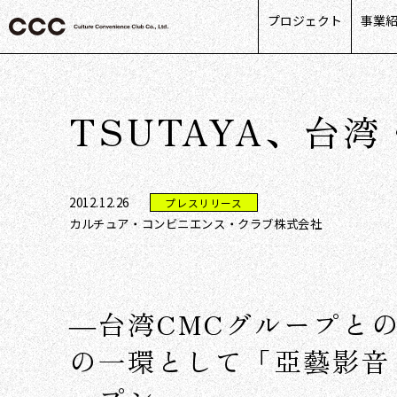
プロジェクト
事業
カス
リテ
TSUTAYA、台
ライ
パー
デー
2012.12.26
プレスリリース
カルチュア・コンビニエンス・クラブ株式会社
―台湾CMCグループと
の一環として「亞藝影音（