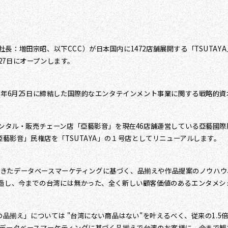
：増田宗昭、以下CCC）が日本国内に1472店舗展開する「TSUTAYA
月27日にオープンします。
本年6月25日に締結した国際的なエンタテインメント事業に関する戦略的
レンタル・販売チェーン店「亞藝影音」を現在46店舗運営している亞藝國
亞藝影音」民権店を「TSUTAYA」の１号店としてリニューアルします。
で培ってきたデータベースマーケティングに基づく、品揃えや作品提案のノウ
創造し、今までの台湾には無かった、全く新しい顧客価値のあるエンタメシ
品揃え」については "台湾にない商品はない"を叶えるべく、従来の1.5倍とな
やデータベースマーケティングに基づく品揃えで台湾のお客様に、今まで