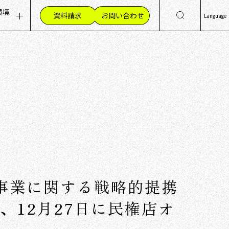
環境
資料請求
お問い合わせ
Language
ッセージ
集職種（採用情報）
日
Eng
組み
材への想い
简
く環境
繁
員の声
事業に関する戦略的提携
、12月27日に民権店オ