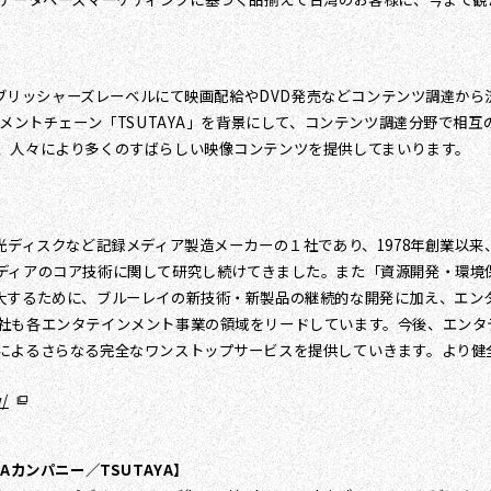
・パブリッシャーズレーベルにて映画配給やDVD発売などコンテンツ調達か
イメントチェーン「TSUTAYA」を背景にして、コンテンツ調達分野で相
、人々により多くのすばらしい映像コンテンツを提供してまいります。
光ディスクなど記録メディア製造メーカーの１社であり、1978年創業以
ディアのコア技術に関して研究し続けてきました。また「資源開発・環境
大するために、ブルーレイの新技術・新製品の継続的な開発に加え、エン
社も各エンタテインメント事業の領域をリードしています。今後、エンタ
によるさらなる完全なワンストップサービスを提供していきます。より健
w/
カンパニー／TSUTAYA】