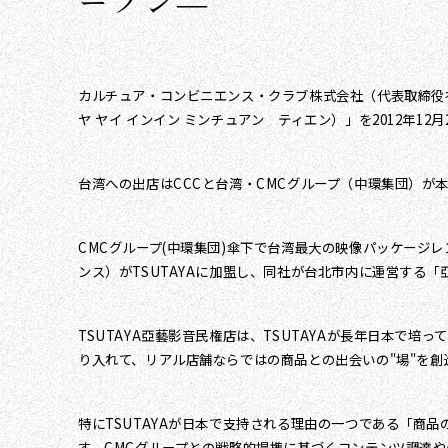
ープン―
カルチュア・コンビニエンス・クラブ株式会社（代表取締役社長
ヤ ヤイ インイン ミンチュアン ティエン）」を2012年12
台湾への出店はCCCと台湾・CMCグループ（中環集団）が
CMCグループ(中環集団)傘下で台湾最大の映像パッケージ
ンス）がTSUTAYAに加盟し、同社が台北市内に運営する「
TSUTAYA亞藝影音民権店は、TSUTAYAが長年日本
り入れて、リアル店舗ならではの商品との出会いの"場"を
特にTSUTAYAが日本で支持される理由の一つである「商品の
す。CMCグループとの戦略的提携に基づくコンテンツ調達