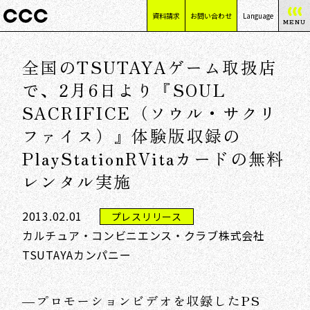
資料請求
お問い合わせ
Language
MENU
日本語
全国のTSUTAYAゲーム取扱店
English
简体中文
で、2月6日より『SOUL
繁體中文
SACRIFICE（ソウル・サクリ
ファイス）』体験版収録の
PlayStationRVitaカードの無料
レンタル実施
2013.02.01
プレスリリース
カルチュア・コンビニエンス・クラブ株式会社
TSUTAYAカンパニー
―プロモーションビデオを収録したPS