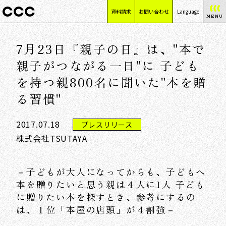
資料請求
お問い合わせ
Language
MENU
日本語
7月23日『親子の日』は、"本で
English
简体中文
親子がつながる一日"に 子ども
繁體中文
を持つ親800名に聞いた"本を贈
る習慣"
2017.07.18
プレスリリース
株式会社TSUTAYA
－子どもが大人になってからも、子どもへ
本を贈りたいと思う親は４人に1人 子ども
に贈りたい本を探すとき、参考にするの
は、１位「本屋の店頭」が４割強－