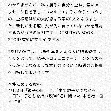
わかりませんが、私は勝手に自分と重ね、強いメ
ッセージ性を感じていたのです。そこからというも
の、重松清は私の大好きな作家の1人となりまし
た。新刊が出る度、父が先に買っていないかを確認
するのがうちの恒例です」（TSUTAYA BOOK
STORE有楽町マルイ あすみ）
TSUTAYAでは、今後も本を大切な人に贈る習慣づ
くりを通して、親子がコミュニケーションを深める
きっかけになるような本との出会いと時間のご提案
を目指してまいります。
本件に関する資料
7月23日『親子の日』は、"本で親子がつながる
一日"に 子どもを持つ親800名に聞いた"本を贈
る習慣"