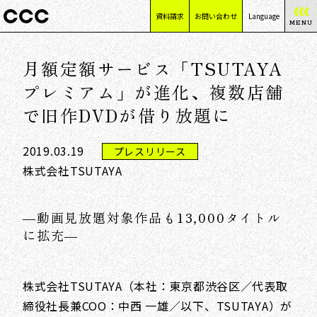
資料請求
お問い合わせ
Language
MENU
日本語
月額定額サービス「TSUTAYA
English
简体中文
プレミアム」が進化、複数店舗
繁體中文
で旧作DVDが借り放題に
2019.03.19
プレスリリース
株式会社TSUTAYA
―動画見放題対象作品も13,000タイトル
に拡充―
株式会社TSUTAYA（本社：東京都渋谷区／代表取
締役社長兼COO：中西 一雄／以下、TSUTAYA）が