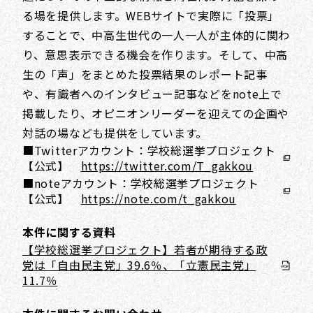
る場を提供します。WEBサイトで実際に「投票」
することで、中高生世代の一人一人が主体的に関わ
り、意思表示できる機会を作ります。そして、中高
生の「声」をまとめた投票結果のレポート記事
や、有識者へのインタビュー記事などをnote上で
掲載したり、オピニオンリーダーを迎えての企画や
対話の場なども提供をしています。
■Twitterアカウント：学校総選挙プロジェクト
【公式】
https://twitter.com/T_gakkou
■noteアカウント：学校総選挙プロジェクト
【公式】
https://note.com/t_gakkou
本件に関する資料
【学校総選挙プロジェクト】若者が期待する政
党は「自由民主党」39.6％、「立憲民主党」
11.7％