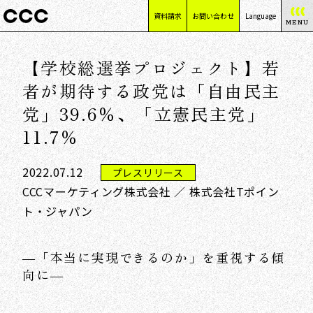
資料請求
お問い合わせ
Language
MENU
日本語
【学校総選挙プロジェクト】若
English
简体中文
者が期待する政党は「自由民主
繁體中文
党」39.6％、「立憲民主党」
11.7％
2022.07.12
プレスリリース
CCCマーケティング株式会社 ／ 株式会社Tポイン
ト・ジャパン
―「本当に実現できるのか」を重視する傾
向に―