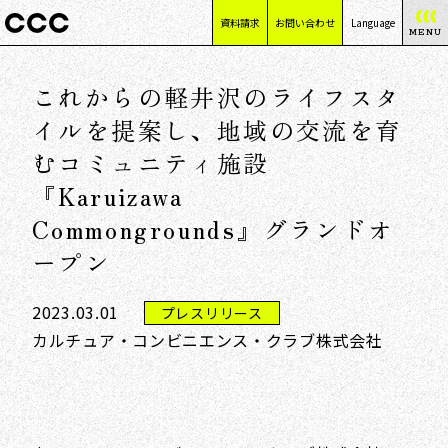
資料請求
お問い合わせ
Language
MENU
日本語
これからの軽井沢のライフスタ
English
简体中文
イルを提案し、地域の交流を育
繁體中文
むコミュニティ施設
『Karuizawa
Commongrounds』グランドオ
ープン
2023.03.01
プレスリリース
カルチュア・コンビニエンス・クラブ株式会社