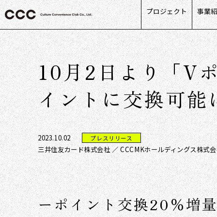
プロジェクト
事業
カス
リテ
10月2日より「V
ライ
パー
イントに交換可能
デー
2023.10.02
プレスリリース
三井住友カード株式会社 ／ CCCMKホールディングス株式会
ーポイント交換20％増