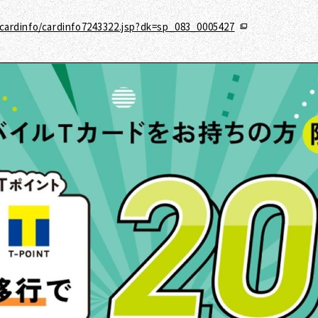
ardinfo/cardinfo7243322.jsp?dk=sp_083_0005427