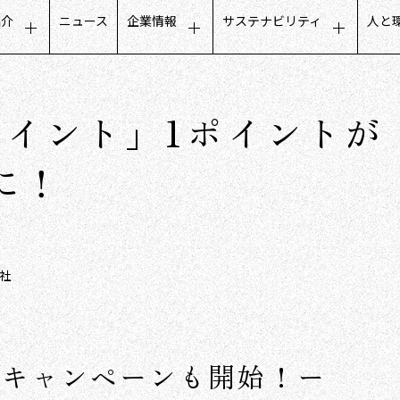
紹介
ニュース
企業情報
サステナビリティ
人と
タマーエクスペリエンス
トップメッセージ
サステナビリティに関するメ
募
ールビジネス
会社概要
公平でインクルーシブな取り
人
ポイント」1ポイントが
フデザインビジネス
ミッション・ビジョン・価値観
地域社会との取り組み
働
トナーコミュニケーション
グループ会社
ガバナンスについて
社
に！
タベースマーケティング
役員構成
沿革
数字で見るCCC
社
量キャンペーンも開始！ー