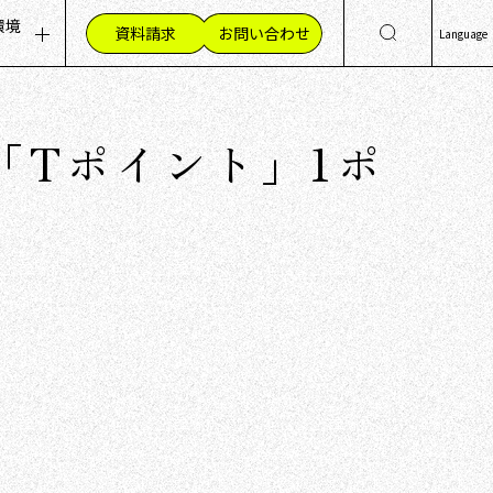
環境
資料請求
お問い合わせ
Language
ッセージ
集職種（採用情報）
日
Eng
組み
材への想い
「Tポイント」1ポ
简
く環境
繁
員の声