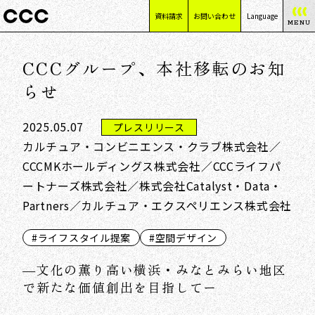
資料請求
お問い合わせ
Language
MENU
日本語
CCCグループ、本社移転のお知
English
简体中文
らせ
繁體中文
2025.05.07
プレスリリース
カルチュア・コンビニエンス・クラブ株式会社／
CCCMKホールディングス株式会社／CCCライフパ
ートナーズ株式会社／株式会社Catalyst・Data・
Partners／カルチュア・エクスペリエンス株式会社
#ライフスタイル提案
#空間デザイン
―文化の薫り高い横浜・みなとみらい地区
で新たな価値創出を目指してー