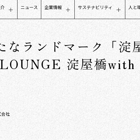
紹介
ニュース
企業情報
サステナビリティ
人と
タマーエクスペリエンス
トップメッセージ
サステナビリティに関するメ
募
ールビジネス
会社概要
公平でインクルーシブな取り
人
たなランドマーク「淀
フデザインビジネス
ミッション・ビジョン・価値観
地域社会との取り組み
働
トナーコミュニケーション
グループ会社
ガバナンスについて
社
LOUNGE 淀屋橋wit
タベースマーケティング
役員構成
沿革
数字で見るCCC
式会社