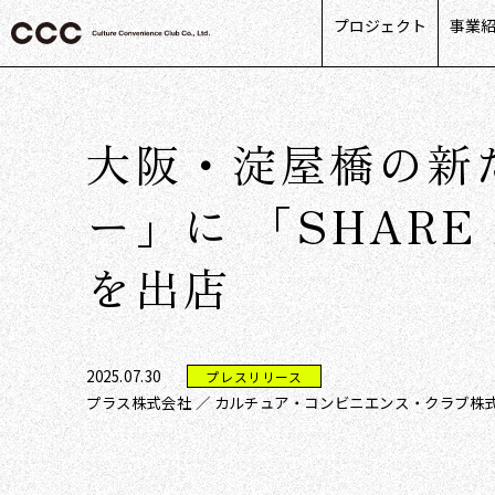
プロジェクト
事業
カス
リテ
大阪・淀屋橋の新
ライ
パー
ー」に 「SHARE 
デー
を出店
2025.07.30
プレスリリース
プラス株式会社 ／ カルチュア・コンビニエンス・クラブ株