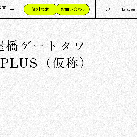
環境
資料請求
お問い合わせ
Language
ッセージ
集職種（採用情報）
日
Eng
組み
材への想い
屋橋ゲートタワ
简
く環境
繁
員の声
h PLUS（仮称）」