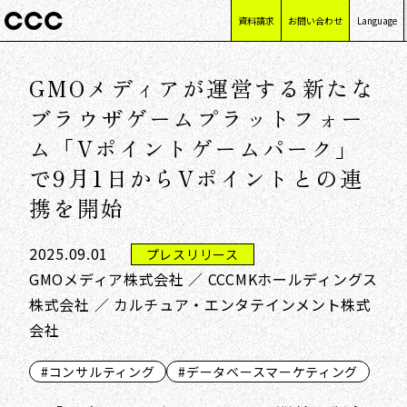
資料請求
お問い合わせ
Language
日本語
GMOメディアが運営する新たな
English
简体中文
ブラウザゲームプラットフォー
繁體中文
ム「Vポイントゲームパーク」
で9月1日からVポイントとの連
携を開始
2025.09.01
プレスリリース
GMOメディア株式会社 ／ CCCMKホールディングス
株式会社 ／ カルチュア・エンタテインメント株式
会社
#コンサルティング
#データベースマーケティング