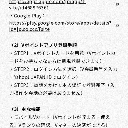
https://apps.apple.com/jp/app/t-
site/id468976361
・Google Play：
https://play.google.com/store/apps/details?
id=jp.co.ccc.Tsite
（2）Vポイントアプリ登録手順
・STEP1：Vポイントカードを用意（Vポイントカ
ードをお持ちでない方は新規登録できます）
・STEP2：ログイン方法を選択（V会員番号を入力
／Yahoo! JAPAN IDでログイン）
・STEP3：電話をかけて本人認証で登録完了（入
力操作や会話の必要はありません）
（3）主な機能
・モバイルVカード（Vポイントが貯まる・使え
る、Vランクの確認、Vマネーの決済ができる）