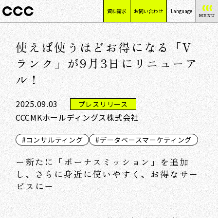
資料請求
お問い合わせ
Language
MENU
日本語
使えば使うほどお得になる「V
English
简体中文
ランク」が9月3日にリニューア
繁體中文
ル！
2025.09.03
プレスリリース
CCCMKホールディングス株式会社
#コンサルティング
#データベースマーケティング
ー新たに「ボーナスミッション」を追加
し、さらに身近に使いやすく、お得なサー
ビスにー