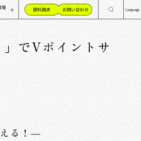
環境
資料請求
お問い合わせ
Language
ッセージ
集職種（採用情報）
日
Eng
組み
材への想い
ト」でVポイントサ
简
く環境
繁
員の声
える！―