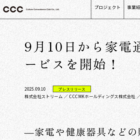
プロジェクト
事業
カス
リテ
9月10日から家
ライ
パー
ービスを開始！
デー
2025.09.10
プレスリリース
株式会社ストリーム ／ CCCMKホールディングス株式会社 
―家電や健康器具などの