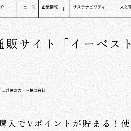
紹介
ニュース
企業情報
サステナビリティ
人と
タマーエクスペリエンス
トップメッセージ
サステナビリティに関するメ
募
ールビジネス
会社概要
公平でインクルーシブな取り
人
電通販サイト「イーベス
フデザインビジネス
ミッション・ビジョン・価値観
地域社会との取り組み
働
トナーコミュニケーション
グループ会社
ガバナンスについて
社
タベースマーケティング
役員構成
沿革
数字で見るCCC
／ 三井住友カード株式会社
購入でVポイントが貯まる！使