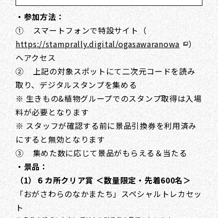
・参加方法：
① スマートフォンで特設サイト（
https://stamprally.digital/ogasawaranowa
）
へアクセス
② 上記の対象スポットにて二次元コードを読み
取り、デジタルスタンプを集める
※ 生きもの&植物グループでのスタンプ取得は入場
料が必要となります
※ スタッフが確認する前に景品引換券を利用済み
にすると無効となります
③ 集めた数に応じて景品がもらえる＆当たる
・景品：
（1）６カ所クリア賞 ＜数量限定・先着600名＞
「おがさわらのなかまたち」スペシャルトレカセッ
ト