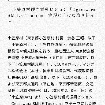
－小笠原村観光振興ビジョン「Ogasawara
SMILE Tourism」実現に向けた取り組み
－
小笠原村（東京都小笠原村 村長：渋谷 正昭、以下
「小笠原村」）、世界自然遺産・小笠原諸島の情
報発信や観光誘致を行う一般社団法人 東京諸島観
光連盟 小笠原村観光局（所在地：東京都港区、以
下「小笠原村観光局」）、CCCMKホールディング
ス株式会社（本社：神奈川県横浜市、代表取締役
社長兼CEO：髙橋 誉則、以下「CCCMKHD」）、お
よび東京都交通局（所在地：東京都新宿区、交通
局長：堀越 弥栄子）は、2026年2月8日（日）の
「小笠原DAY」より、小笠原村観光振興ビジョン
「Ogasawara SMILE Tourism」をテーマにした統