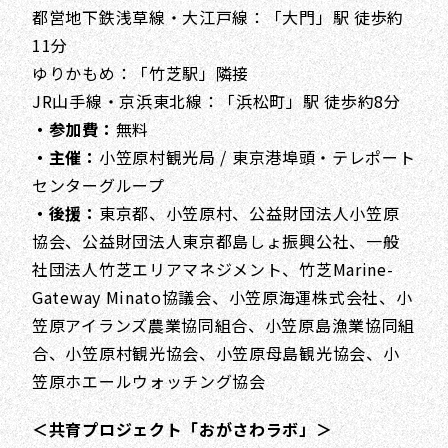
都営地下鉄浅草線・大江戸線：「大門」駅 徒歩約
11分
ゆりかもめ：「竹芝駅」隣接
JR山手線・京浜東北線：「浜松町」駅 徒歩約8分
・参加費：
無料
・主催：
小笠原村観光局 / 東京港埠頭・テレポート
センターグループ
・後援：
東京都、小笠原村、公益財団法人小笠原
協会、公益財団法人東京都島しょ振興公社、一般
社団法人竹芝エリアマネジメント、竹芝Marine-
Gateway Minato協議会、小笠原海運株式会社、小
笠原アイランズ農業協同組合、小笠原島漁業協同組
合、小笠原村観光協会、小笠原母島観光協会、小
笠原ホエールウォッチング協会
＜共育プロジェクト「おがさわラボ」＞