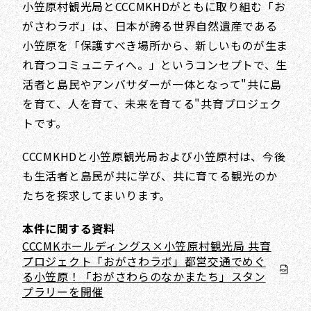
小笠原村観光局とCCCMKHDがともに取り組む「お
がさわラボ」は、日本が誇る世界自然遺産である
小笠原を「保護すべき場所から、新しいものが生ま
れ育つコミュニティへ。」というコンセプトで、生
活者と島民やアンバサダーが一体となって"共に島
を育て、人を育て、未来を育てる"共育プロジェク
トです。
CCCMKHDと小笠原観光局および小笠原村は、今後
も生活者と島民が共に学び、共に育てる観光のか
たちを探求してまいります。
本件に関する資料
CCCMKホールディングス×小笠原村観光局 共育
プロジェクト「おがさわラボ」都営交通でめぐ
る小笠原！「おがさわらのなかまたち」スタン
プラリーを開催