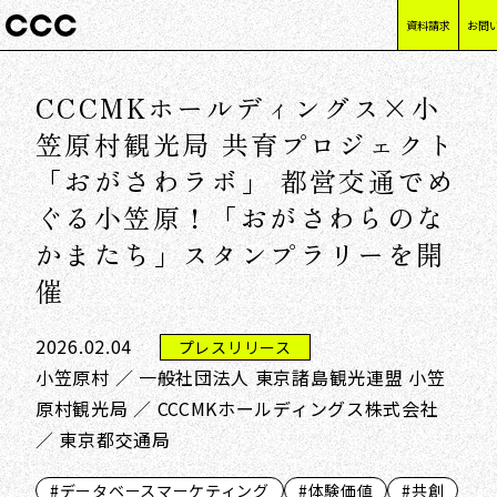
資料請求
お問
CCCMKホールディングス×小
笠原村観光局 共育プロジェクト
「おがさわラボ」 都営交通でめ
ぐる小笠原！「おがさわらのな
かまたち」スタンプラリーを開
催
2026.02.04
プレスリリース
小笠原村 ／ 一般社団法人 東京諸島観光連盟 小笠
原村観光局 ／ CCCMKホールディングス株式会社
／ 東京都交通局
#データベースマーケティング
#体験価値
#共創