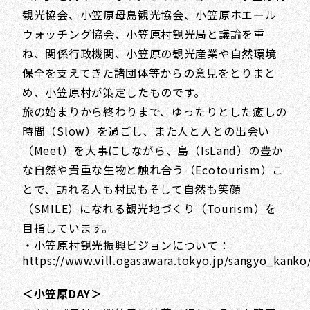
観光協会、小笠原母島観光協会、小笠原ホエール
ウォッチング協会、小笠原村観光局と議論を重
ね、関係行政機関、小笠原の観光産業や自然環境
保全を支えてきた諸団体等からの意見をとりまと
め、小笠原村が策定したものです。
旅の始まりから終わりまで、ゆったりとした癒しの
時間（Slow）を過ごし、また人と人との出会い
（Meet）を大事にしながら、島（IsLand）の豊か
な自然や貴重な生物と触れ合う（Ecotourism）こ
とで、訪れる人も村民もそして自然も笑顔
（SMILE）になれる観光地づくり（Tourism）を
目指しています。
・小笠原村観光振興ビジョンについて：
https://www.vill.ogasawara.tokyo.jp/sangyo_kanko
＜小笠原DAY＞