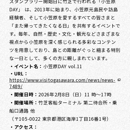
スタンプラリー開始日に竹芝で行われる「小笠原
DAY」 は、2013年に始まり、小笠原元島民や訪島
経験者、そして小笠原を愛するすべての皆さまと
「また帰ってきたくなる日」を共有するイベントで
す。毎年、自然・歴史・文化・観光などさまざまな
視点から小笠原を深く感じられる多彩なコンテン
ツを用意しており、島との距離がぐっと縮まる特別
な一日として、多くの方に親しまれています。
・イベント名：
小笠原DAY vol.11
・URL：
https://www.visitogasawara.com/news/news-
7489/
・開催日時：
2026年2月8日（日）11 時～17時
・開催場所：
竹芝客船ターミナル 第二待合所・乗
船口通路 他
（〒105-0022 東京都港区海岸1丁目16番1号）
・アクセス：