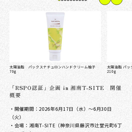
太陽油脂 パックスナチュロンハンドクリーム柚子
太陽油脂 パ
70g
210g
「RSPO認証」企画 in 湘南T-SITE 開催
概要
・開催期間：2026年6月17日（水）～6月30日
（火）
・会場：湘南T-SITE（神奈川県藤沢市辻堂元町6丁