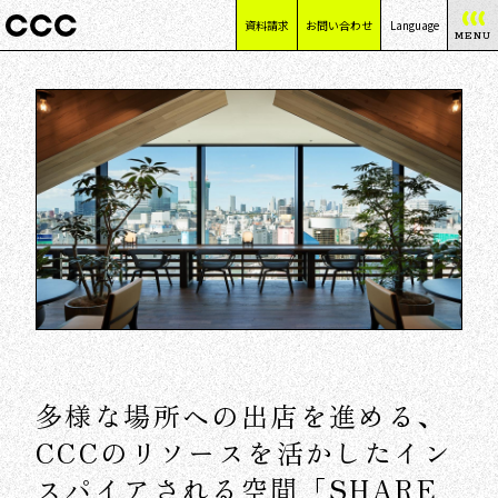
資料請求
お問い合わせ
Language
MENU
日本語
English
简体中文
繁體中文
多様な場所への出店を進める、
CCCのリソースを活かしたイン
スパイアされる空間「SHARE