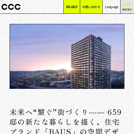
資料請求
お問い合わせ
Language
MENU
日本語
English
简体中文
繁體中文
未来へ“繋ぐ”街づくり―― 659
邸の新たな暮らしを描く、住宅
ブランド「BAUS」の空間デザ