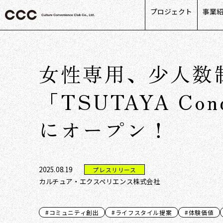
プロジェクト
事業
カス
リテ
女性専用、少人数
ライ
パー
「TSUTAYA Co
デー
にオープン！
2025.08.19
プレスリリース
カルチュア・エクスペリエンス株式会社
#コミュニティ創出
#ライフスタイル提案
#体験価値