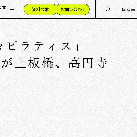
環境
資料請求
お問い合わせ
Language
ッセージ
集職種（採用情報）
日
Eng
組み
材への想い
々ピラティス」
简
く環境
繁
員の声
TES」が上板橋、高円寺