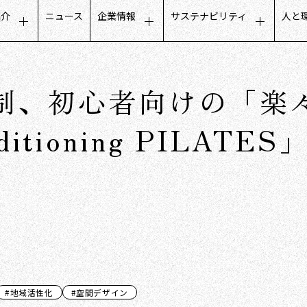
紹介
ニュース
企業情報
サステナビリティ
人と
タマーエクスペリエンス
トップメッセージ
サステナビリティに関するメ
募
ールビジネス
会社概要
公平でインクルーシブな取り
人
制、初心者向けの「楽
フデザインビジネス
ミッション・ビジョン・価値観
地域社会との取り組み
働
トナーコミュニケーション
グループ会社
ガバナンスについて
社
nditioning PILA
タベースマーケティング
役員構成
沿革
数字で見るCCC
#地域活性化
#空間デザイン