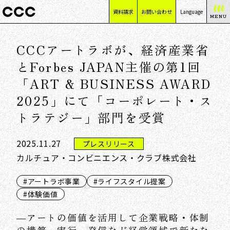
資料請求
お問い合わせ
Language
MENU
日本語
CCCアートラボが、経済産業省
English
简体中文
とForbes JAPAN主催の第1回
繁體中文
「ART & BUSINESS AWARD
2025」にて「コーポレート・ス
トラテジー」部門を受賞
2025.11.27
プレスリリース
カルチュア・コンビニエンス・クラブ株式会社
#アートラボ事業
#ライフスタイル提案
#体験価値
―アートの価値を活用して企業戦略・体制