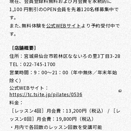
現在、会員登録料無料および月会費を永続的に
1,100 円割引のOPEN会員を先着120名様募集中で
す。
また､無料体験を
公式WEBサイト
より予約受付中で
す。
［店舗概要］
住所：宮城県仙台市若林区なないろの里3丁目3-28
TEL：022-745-1700
営業時間：9：00～21：00（年中無休／年末年始
除く）
公式WEBサイト：
https://tc.tsite.jp/pilates/0536
料金：
［レッスン4回］月会費：13,200円（税込） / ［レ
ッスン8回］月会費：19,800円（税込）
・月内で各回数のレッスン回数を受講可能