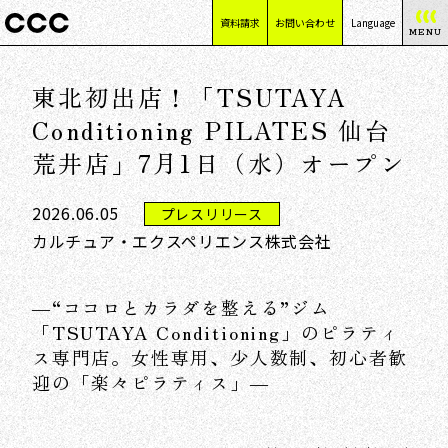
資料請求
お問い合わせ
Language
MENU
日本語
東北初出店！「TSUTAYA
English
简体中文
Conditioning PILATES 仙台
繁體中文
荒井店」7月1日（水）オープン
2026.06.05
プレスリリース
カルチュア・エクスペリエンス株式会社
―“ココロとカラダを整える”ジム
「TSUTAYA Conditioning」のピラティ
ス専門店。女性専用、少人数制、初心者歓
迎の「楽々ピラティス」―