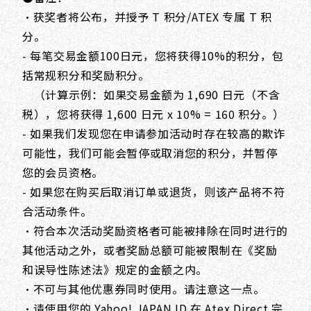
・获奖者将公布，并授予 T 积分/ATEX 专属 T 积
分。
- 每笔交易金额100日元，您将获得10%的积分，包
括常规积分和奖励积分。
（计算示例：如果交易金额为 1,690 日元（不含
税），您将获得 1,600 日元 x 10% = 160 积分。）
- 如果我们发现您在申请参加活动时存在较高的欺诈
可能性，我们可能会暂停或取消您的积分，并暂停
您的会员资格。
- 如果您在购买后取消订单或退货，则该产品将不符
合活动条件。
・符合本次活动奖励资格者可能被排除在同时进行的
其他活动之外，或者奖励总额可能被限制在《奖励
和误导性陈述法》规定的金额之内。
・不可与其他优惠券同时使用。请注意这一点。
・请使用您的 Yahoo! JAPAN ID 在 Atex Direct 完