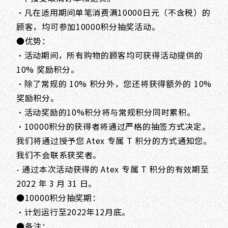
・凡在适用期间单笔消费满10000日元（不含税）的
顾客，均可参加10000积分抽奖活动。
●优势：
・活动期间，所有购物的顾客均可获得活动提供的
10% 奖励积分。
・除了常规的 10% 积分外，您还将获得额外的 10%
奖励积分。
・活动奖励的10%积分将与常规积分同时累积。
・10000积分的获得者将通过严格的抽签方式决定。
我们将通过授予您 Atex 专属 T 积分的方式通知您。
我们不会联系获奖者。
- 通过本次活动获得的 Atex 专属 T 积分的有效期至
2022 年 3 月 31 日。
●10000积分抽奖期：
・计划运行至2022年12月底。
●备注：