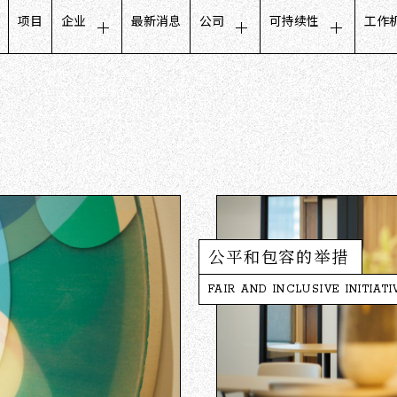
项目
企业
最新消息
公司
可持续性
工作
客户体验
管理层致辞
关于可持续发展的信
招
零售业务
公司概况
公平和包容的举措
对
生活设计业务
使命・愿景・价值观
与地方社区的合作
工
合作伙伴沟通
集团公司
管理规范
员
数据库营销
董事会成员
公司发展历程
用数字看CCC
公平和包容的举措
FAIR AND INCLUSIVE INITIATI