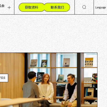
机会
获取资料
联系我们
Language
息
聘职位（招聘信息）
日
Eng
人才的重视
简
作环境
繁
工心声
VES