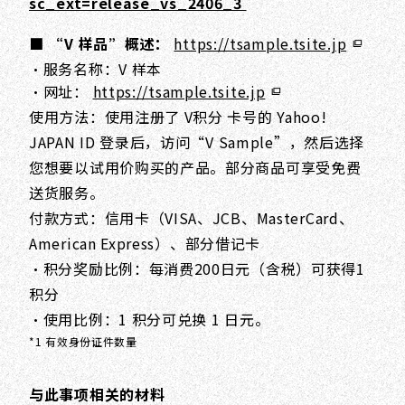
sc_ext=release_vs_2406_3
■ “V 样品”概述：
https://tsample.tsite.jp
・服务名称：V 样本
・网址：
https://tsample.tsite.jp
使用方法：使用注册了 V积分 卡号的 Yahoo!
JAPAN ID 登录后，访问“V Sample”，然后选择
您想要以试用价购买的产品。部分商品可享受免费
送货服务。
付款方式：信用卡（VISA、JCB、MasterCard、
American Express）、部分借记卡
・积分奖励比例：每消费200日元（含税）可获得1
积分
・使用比例：1 积分可兑换 1 日元。
*1 有效身份证件数量
与此事项相关的材料