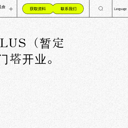
机会
获取资料
联系我们
Language
息
聘职位（招聘信息）
日
Eng
人才的重视
h PLUS（暂定
简
作环境
繁
工心声
桥门塔开业。