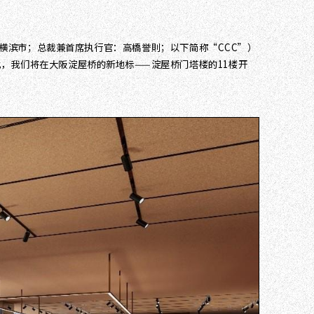
奈川县横滨市；总裁兼首席执行官：高橋誉則；以下简称“CCC”）
因此，我们将在大阪淀屋桥的新地标——淀屋桥门塔楼的11楼开