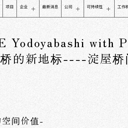
项目
企业
最新消息
公司
可持续性
工作
客户体验
管理层致辞
关于可持续发展的信
招
零售业务
公司概况
公平和包容的举措
对
 Yodoyabashi wit
生活设计业务
使命・愿景・价值观
与地方社区的合作
工
合作伙伴沟通
集团公司
管理规范
员
桥的新地标----淀屋
数据库营销
董事会成员
公司发展历程
用数字看CCC
空间价值-