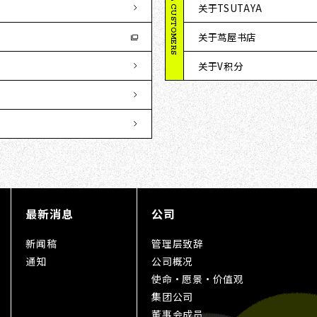
GENERAL CUSTOMERS
关于TSUTAYA
关于茑屋书店
关于V积分
最新消息
公司
新闻稿
管理层致辞
通知
公司概况
使命・愿景・价值观
集团公司
董事会成员