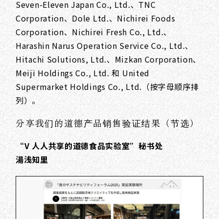
Seven-Eleven Japan Co., Ltd.、TNC
Corporation、Dole Ltd.、Nichirei Foods
Corporation、Nichirei Fresh Co., Ltd.、
Harashin Narus Operation Service Co., Ltd.、
Hitachi Solutions, Ltd.、Mizkan Corporation、
Meiji Holdings Co., Ltd. 和 United
Supermarket Holdings Co., Ltd.（按字母顺序排
列）。
分享我们的道德产品销售验证结果（节选）
“V 人人共享的道德食品实验室”秘书处
湯浅知里