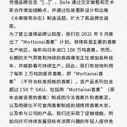
凭借品牌信息“[...]”，Dole 通过交叉销售和艺术
家合作增加接触点，并通过包装重新设计和出版
《水果微笑杂志》制造话题，扩大了其品牌忠诚
度。
为了建立道德品牌认知度，我们在 2021 年 9 月推
出了“Mottainai香蕉”计划。菲律宾是主要的香蕉
生产地区，每年向日本进口 100 万吨香蕉。然而，
长期的天气异常和持续的疾病爆发正在增加各种成
本，并威胁着可持续生产。因此，我们有效地利用
了每年 2 万吨的废弃香蕉，即“Mottainai香
蕉”（不符合标准规格的香蕉）。该产品系列包含
超过 150 个 SKU，包括用“Mottainai香蕉”（原
本会被浪费的香蕉）制成的冷冻香蕉片和香蕉泥，
以及用碳化不可食用香蕉制成的烧烤用香蕉木炭，
以及参与公司的产品。我们还采取了促销措施，例
如向对可持续发展目标有浓厚兴趣的年轻人提供免