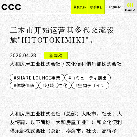
获取资料
联系我们
Language
MENU
日本語
三木市开始运营其多代交流设
English
简体中文
施"HITOTOKIMIKI"。
繁體中文
2026.04.28
新闻稿
大和房屋工业株式会社 / 文化便利俱乐部株式会社
#SHARE LOUNGE事業
#コミュニティ創出
#体験価値
#地域活性化
#空間デザイン
大和房屋工业株式会社（总部：大阪市，社长：大
友博嗣，以下简称“大和房屋工业”）和文化便利
俱乐部株式会社（总部：横滨市，社长：高桥孝