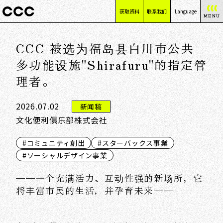
获取资料
联系我们
Language
MENU
日本語
CCC 被选为福岛县白川市公共
English
简体中文
多功能设施"Shirafuru"的指定管
繁體中文
理者。
2026.07.02
新闻稿
文化便利俱乐部株式会社
#コミュニティ創出
#スターバックス事業
#ソーシャルデザイン事業
——一个充满活力、互动性强的新场所，它
将丰富市民的生活，并孕育未来——