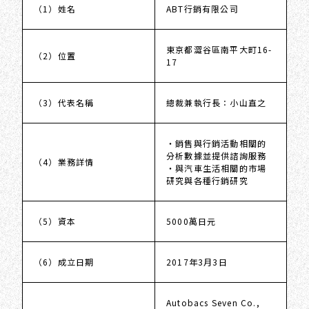
（1）姓名
ABT行銷有限公司
東京都澀谷區南平大町16-
（2）位置
17
（3）代表名稱
總裁兼執行長：小山直之
・銷售與行銷活動相關的
分析數據並提供諮詢服務
（4）業務詳情
・與汽車生活相關的市場
研究與各種行銷研究
（5）資本
5000萬日元
（6）成立日期
2017年3月3日
Autobacs Seven Co.,