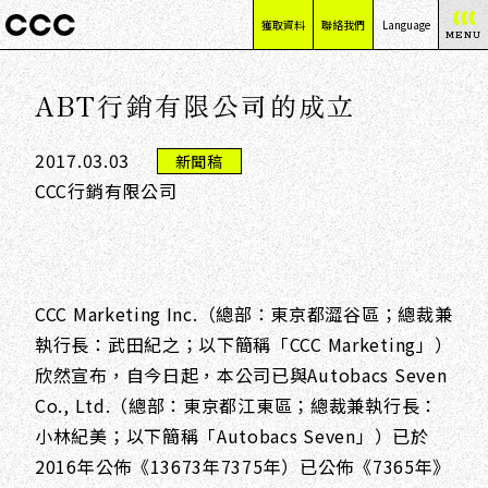
獲取資料
聯絡我們
Language
MENU
日本語
ABT行銷有限公司的成立
English
简体中文
2017.03.03
繁體中文
新聞稿
CCC行銷有限公司
CCC Marketing Inc.（總部：東京都澀谷區；總裁兼
執行長：武田紀之；以下簡稱「CCC Marketing」）
欣然宣布，自今日起，本公司已與Autobacs Seven
Co., Ltd.（總部：東京都江東區；總裁兼執行長：
小林紀美；以下簡稱「Autobacs Seven」）已於
2016年公佈《13673年7375年）已公佈《7365年》