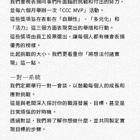
我們重視表揚同事們所面臨的挑戰和付出的努力，
並每六個月舉辦一次「CCC MVP」活動。
這些獎項旨在表彰在「自願性」、「多元化」和
「活力」這三個方面表現突出的舉措和行動。
這些獎項由員工投票選出，讓每個人都有機會表揚
優秀的榜樣。
比起挑戰的大小，我們更看重你「將想法付諸實
現」這一點。
一對一系統
我們定期舉行一對一會談，以鼓勵每個人的成長和
應對挑戰。
這是與老闆深入探討你的職涯發展、目標，甚至是
日常煩惱的好時機。
透過對話，我們將了解你想做什麼，並共同製定實
現目標的步驟。