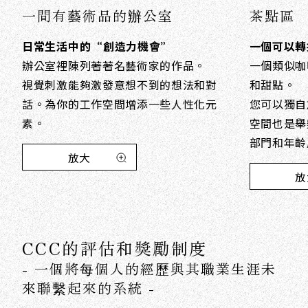
一間有藝術品的辦公室
茶點區
日常生活中的“創造力機會”
一個可以轉
辦公室裡陳列著著名藝術家的作品。
一個類似咖
視覺刺激能夠激發意想不到的想法和對
和甜點。
話。為你的工作空間增添一些人性化元
您可以獨自
素。
空間也是舉
部門和年齡
放大
放
CCC的評估和獎勵制度
- 一個將每個人的經歷與其職業生涯未
來聯繫起來的系統 -