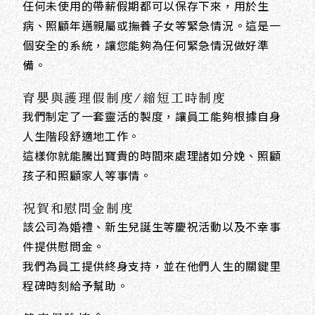
任何未使用的帶薪假期都可以保存下來，用於生
病、照顧年邁親屬或撫養子女等緊急情況。這是一
個安全的系統，讓您能夠為任何緊急情況做好準
備。
育嬰與護理假制度/縮短工時制度
我們制定了一套靈活的製度，讓員工能夠根據自身
人生階段舒適地工作。
這樣你就能騰出寶貴的時間來處理諸如分娩、照顧
孩子和照顧家人等事情。
祝賀和慰問金制度
該公司為婚禮、新生兒誕生等慶祝活動以及不幸事
件提供慰問金。
我們為員工提供終身支持，並在他們人生的關鍵里
程碑時刻給予幫助。