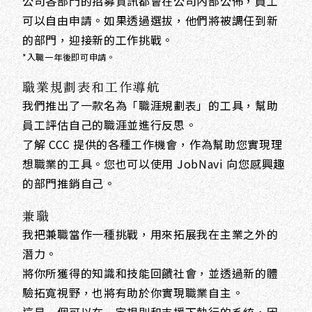
公司各部門的招募資訊都會在公司內部公佈，員工
可以自由申請。如果透過選拔，他們將被調任到新
的部門，迎接新的工作挑戰。
*入職一年後即可申請。
職業規劃表和工作導航
我們推出了一款名為「職涯規劃表」的工具，幫助
員工評估自己的職涯並進行反思。
了解 CCC 提供的各種工作機會，作為幫助您實現理
想職業的工具。
您也可以使用 JobNavi 向您感興趣
的部門推銷自己。
兼職
我把兼職當作一種挑戰，用來拓展我在主業之外的
潛力。
將你所獲得的知識和技能回饋社會，並透過新的體
驗拓寬視野，也將有助於你實現職業自主。