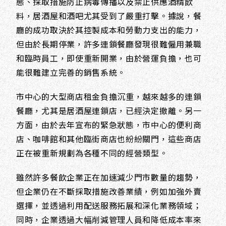
態、採取措施防止病毒傳播以及禁止供應酒精飲
料，居酒屋和酒吧尤其受到了嚴重打擊。據說，餐
廳的成功取決於其控製成本和勞動力支出的能力，
但由於長期停業，許多連鎖餐廳發現很難僱用兼職
和臨時員工，即使重新開業，由於營運負擔，也可
能很難建立完善的銷售系統。
市中心的大型商店租金負擔沉重，越來越多的連鎖
餐廳，尤其是居酒屋連鎖店，已經決定撤離。另一
方面，由於去年宣布的緊急狀態，市中心的便利商
店、咖啡館和其他臨街商店也紛紛關門，這些商店
正在被重新規劃為各種不同的經營類型。
雖然許多餐飲企業正在加速減少門市數量的趨勢，
但企業仍在不斷採取措施改善業績，例如加強外賣
選擇，並透過利用配送服務拓展和深化業務領域；
同時，企業透過大幅削減管理人員和降低成本率來