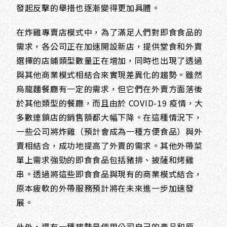
發起反擊的舉措也逐漸變得更加具體。
在炸雞專賣店模式中，為了滿足人們對即食食品的
需求，各公司正在加速開設新店，提供堂食和外賣
選擇的店鋪類型數量正在增加，同時也出現了透過
與其他商業模式相結合來實現差異化的趨勢。雖然
烏龍麵餐廳有一定的需求，但它們在外賣方面落後
於其他類型的餐廳，而且由於 COVID-19 疫情，大
多數連鎖店的銷售額都大幅下降。在這種情況下，
一些公司將炸雞（預計會成為一種方便食品）與外
賣相結合，成功地提高了外賣的需求。其他外帶菜
單上需求強勁的即食食品包括豬排、披薩和烤雞
串。透過將這些即食食品與現有的商業模式結合，
原本疲軟的外帶服務預計將在未來進一步加速發
展。
此外，還有一種趨勢是使用公司自己的產品和原