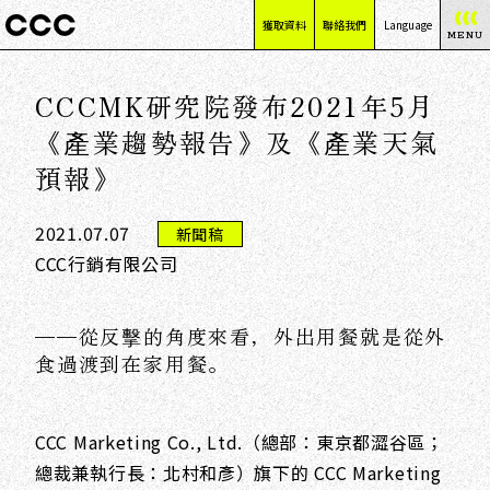
獲取資料
聯絡我們
Language
MENU
日本語
CCCMK研究院發布2021年5月
English
简体中文
《產業趨勢報告》及《產業天氣
繁體中文
預報》
2021.07.07
新聞稿
CCC行銷有限公司
——從反擊的角度來看，外出用餐就是從外
食過渡到在家用餐。
CCC Marketing Co., Ltd.（總部：東京都澀谷區；
總裁兼執行長：北村和彥）旗下的 CCC Marketing