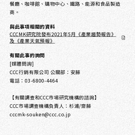
餐廳、咖啡館、購物中心、鐵路、能源和食品製造
商。
與此事項相關的資料
CCCMK研究院發布2021年5月《產業趨勢報告》
及《產業天氣預報》
有關此事的詢問
[媒體問詢]
CCC行銷有限公司 公關部：安藤
電話：03-6800-4464
【有關調查和CCC市場研究機構的諮詢】
CCC市場調查機構負責人：杉浦/齋藤
cccmk-souken@ccc.co.jp