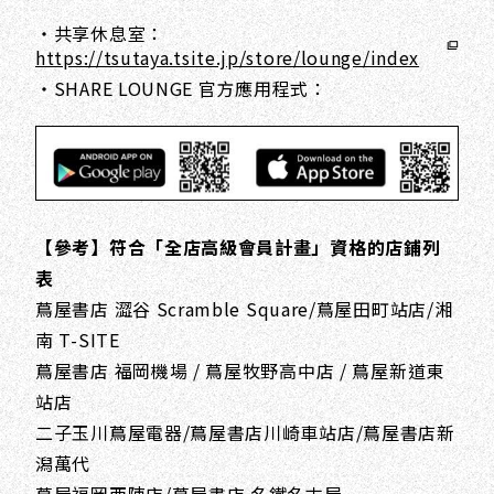
・共享休息室：
https://tsutaya.tsite.jp/store/lounge/index
・SHARE LOUNGE 官方應用程式：
【參考】符合「全店高級會員計畫」資格的店鋪列
表
蔦屋書店 澀谷 Scramble Square/蔦屋田町站店/湘
南 T-SITE
蔦屋書店 福岡機場 / 蔦屋牧野高中店 / 蔦屋新道東
站店
二子玉川蔦屋電器/蔦屋書店川崎車站店/蔦屋書店新
潟萬代
蔦屋福岡西陣店/蔦屋書店 名鐵名古屋