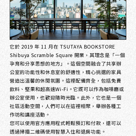
它於 2019 年 11 月在 TSUTAYA BOOKSTORE
Shibuya Scramble Square 開業，其理念是「一個
孕育和分享思想的地方」。這個空間融合了共享辦
公室的功能性和休息室的舒適性，精心挑選的家具
營造出溫馨的休閒氛圍。這裡配備齊全，包括免費
飲料、堅果和超高速Wi-Fi。它既可以作為咖啡廳或
辦公室使用，也歡迎隨時光臨。此外，它也是一個
社區活動空間，人們可以在這裡相聚，舉辦各種工
作坊和講座活動。
您可以使用官方應用程式輕鬆預訂和付款，還可以
透過掃描二維碼使用智慧入住和退房功能。