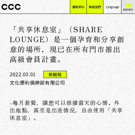
獲取資料
聯絡我們
Language
MENU
日本語
「共享休息室」（SHARE
English
简体中文
LOUNGE）是一個孕育和分享創
繁體中文
意的場所，現已在所有門市推出
高級會員計畫。
2022.03.01
新聞稿
文化便利俱樂部有限公司
-每月套餐，讓您可以根據當天的心情、外
出地點，甚至是出差情況，自由使用「共享
休息室」。