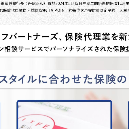
澀谷區；總裁兼執行長：丹尾正和）將於2024年11月5日星期二開始新的保險
保險代理業務，並將為使用 V POINT 的每位客戶提供量身定制的「人