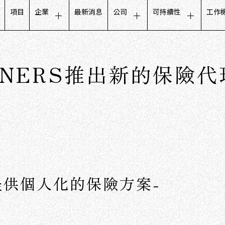
項目
企業
最新消息
公司
可持續性
工作
客戶體驗
管理層致辭
關於永續發展的訊息
招
零售業務
公司概況
公平與包容的倡議
對
ARTNERS推出新的保險
生活設計事業
使命・願景・價值觀
與地方社區的合作
工
合作夥伴溝通
集團公司
管理規範
員
資料庫行銷
董事會成員
公司發展歷程
用數字看CCC
提供個人化的保險方案-