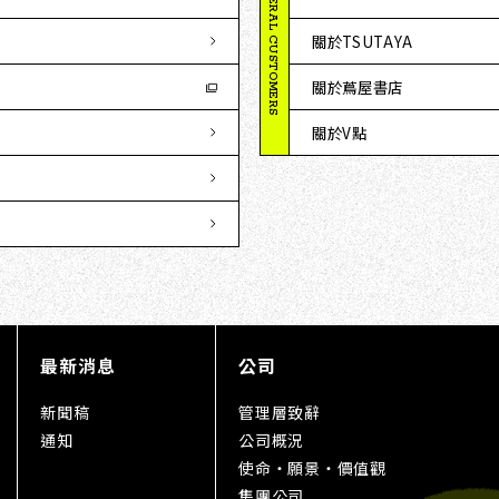
GENERAL CUSTOMERS
關於TSUTAYA
關於蔦屋書店
關於V點
最新消息
公司
新聞稿
管理層致辭
通知
公司概況
使命・願景・價值觀
集團公司