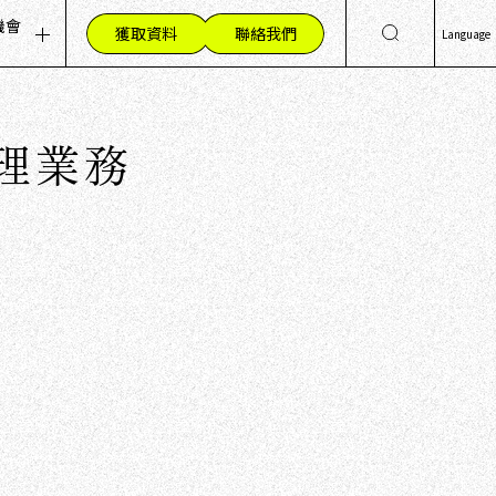
機會
獲取資料
聯絡我們
Language
聘職位（招聘資訊）
日
Eng
人才的重視
代理業務
简
作環境
繁
工心聲